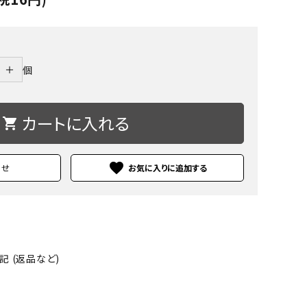
＋
個
カートに入れる
shopping_cart
favorite
わせ
 (返品など)