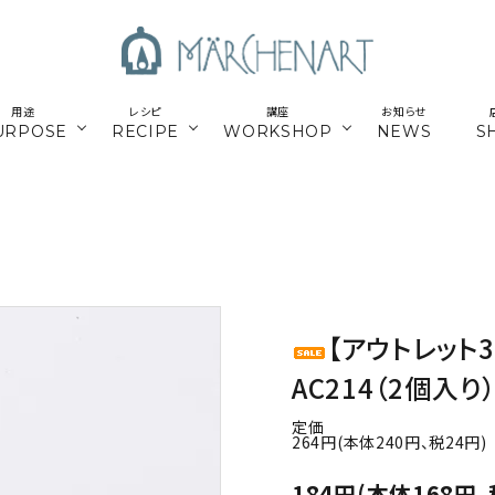
用途
レシピ
講座
お知らせ
URPOSE
RECIPE
WORKSHOP
NEWS
S
も
／パーツ
新商品
マクラメはじめてさん
parts
／副資材
／キット
編み糸
かご編みTimb.テープ
kit
／
online course
ウンロードレシピ
アウトドア
スマホショルダー関連
オンライン講座
【アウトレット
パワーストーン
シルバー
AC214（2個入
定価
ナチュラル素材
ウッド
264円(本体240円、税24円)
184円(本体168円、
留めパーツ
お得な業務用