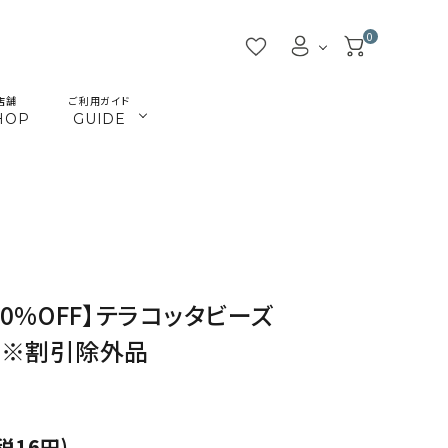
0
店舗
ご利用ガイド
HOP
GUIDE
／ビーズ
／ツール
マクラメインテリア
マクラメアクセサリー
beads
tools
／本
／陶土
きらきらテープバッグ
革ひも
books
clay
JMA講座関連
首輪とリード
Timb.認定講座関連
ねこ関連
30%OFF】テラコッタビーズ
カギ
メタル・ピューター
り）※割引除外品
ガラス
ジョイント（ナス・鉄砲カン
税16円)
アウトレット
割引除外品