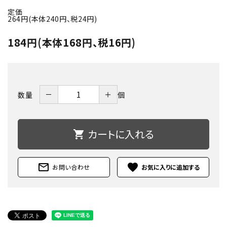
定価
264円(本体240円、税24円)
184円(本体168円、税16円)
－
＋
数量
個
カートに入れる
shopping_cart
mail_outline
favorite
お問い合わせ