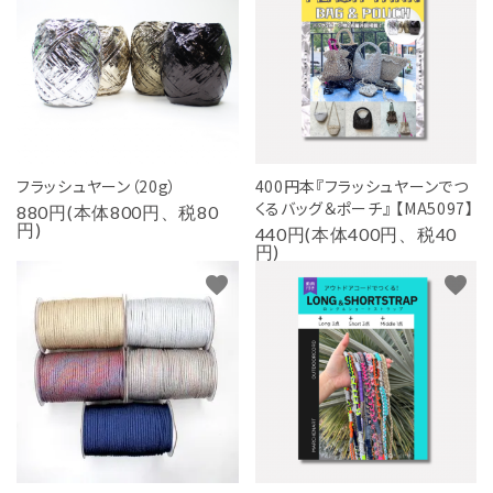
フラッシュヤーン（20g）
400円本『フラッシュヤーンでつ
くるバッグ＆ポーチ』 【MA5097】
880円(本体800円、税80
円)
440円(本体400円、税40
円)
favorite
favorite