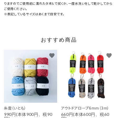
りますのでご使用前に濡れたタオルで拭くか、一度水洗いをして乾かしてから
ご使用ください。
※表記しているサイズはあくまで目安です。
おすすめ商品
favorite
favorite
糸雲（いとも）
アウトドアロープ6mm（3m）
990円(本体900円、税90
660円(本体600円、税60