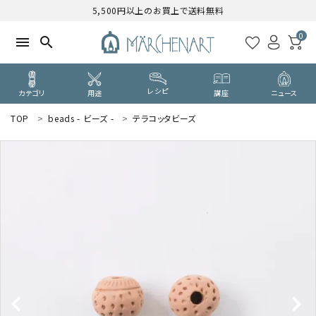
5,500円以上のお買上で送料無料
0
menu
search
レシピ
カテゴリ
用途
講座
ニュース
TOP
beads - ビーズ -
テラコッタビーズ
search
WELCOME
ようこそ ゲスト 様
ログイン
新規会員登録
CATEGORY
カテゴリーから探す
PURPOSE