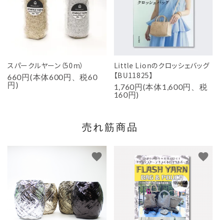
スパークルヤーン（50m）
Little Lionのクロッシェバッグ
【BU11825】
660円(本体600円、税60
円)
1,760円(本体1,600円、税
160円)
売れ筋商品
favorite
favorite