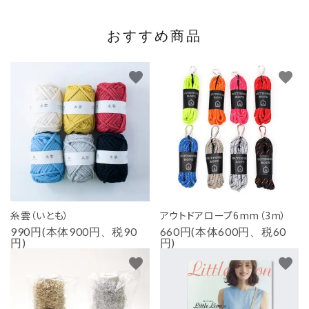
おすすめ商品
favorite
favorite
糸雲（いとも）
アウトドアロープ6mm（3m）
990円(本体900円、税90
660円(本体600円、税60
円)
円)
favorite
favorite