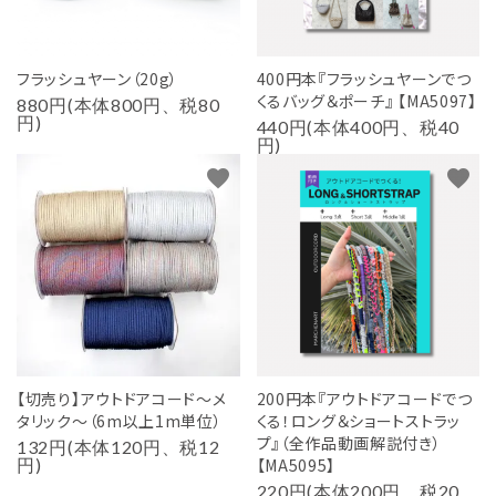
フラッシュヤーン（20g）
400円本『フラッシュヤーンでつ
くるバッグ＆ポーチ』 【MA5097】
880円(本体800円、税80
円)
440円(本体400円、税40
円)
favorite
favorite
【切売り】アウトドアコード～メ
200円本『アウトドアコードでつ
タリック～（6m以上1m単位）
くる！ロング＆ショートストラッ
プ』（全作品動画解説付き）
132円(本体120円、税12
円)
【MA5095】
220円(本体200円、税20