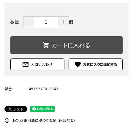
－
＋
数量
個
カートに入れる
shopping_cart
mail_outline
favorite
お問い合わせ
型番:
4975270812843
特定商取引法に基づく表記 (返品など)
error_outline