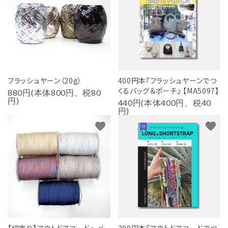
フラッシュヤーン（20g）
400円本『フラッシュヤーンでつ
くるバッグ＆ポーチ』 【MA5097】
880円(本体800円、税80
円)
440円(本体400円、税40
円)
favorite
favorite
【切売り】アウトドアコード～メ
200円本『アウトドアコードでつ