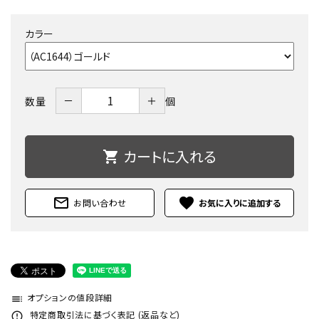
カラー
－
＋
数量
個
カートに入れる
shopping_cart
mail_outline
favorite
お問い合わせ
オプションの値段詳細
toc
特定商取引法に基づく表記 (返品など)
error_outline