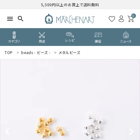
5,500円以上のお買上で送料無料
0
menu
search
レシピ
カテゴリ
用途
講座
ニュース
TOP
beads - ビーズ -
メタルビーズ
search
WELCOME
ようこそ ゲスト 様
ログイン
新規会員登録
CATEGORY
カテゴリーから探す
PURPOSE