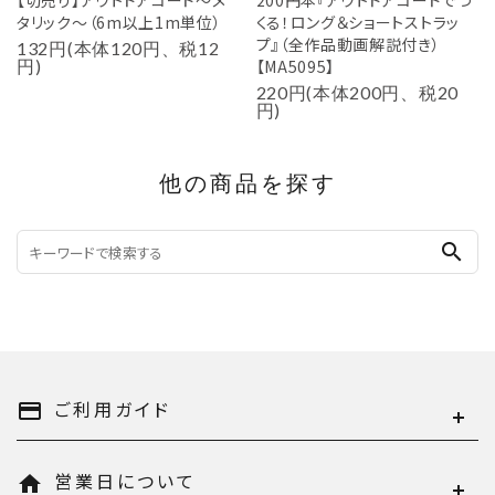
タリック～（6m以上1m単位）
くる！ロング＆ショートストラッ
プ』（全作品動画解説付き）
132円(本体120円、税12
円)
【MA5095】
220円(本体200円、税20
円)
他の商品を探す
search
ご利用ガイド
payment
営業日について
home