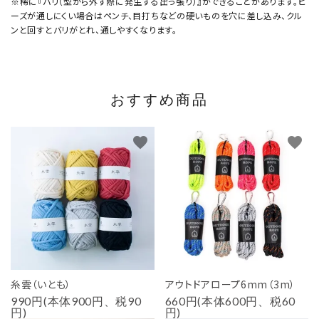
※稀に『バリ（型から外す際に発生する出っ張り）』ができることがあります。ビ
ーズが通しにくい場合はペンチ、目打ちなどの硬いものを穴に差し込み、クル
ンと回すとバリがとれ、通しやすくなります。
おすすめ商品
favorite
favorite
糸雲（いとも）
アウトドアロープ6mm（3m）
990円(本体900円、税90
660円(本体600円、税60
円)
円)