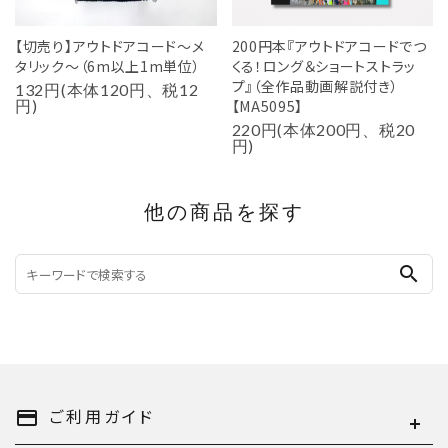
【切売り】アウトドアコード～メ
200円本『アウトドアコードでつ
タリック～（6m以上1m単位）
くる！ロング＆ショートストラッ
プ』（全作品動画解説付き）
132円(本体120円、税12
円)
【MA5095】
220円(本体200円、税20
円)
他の商品を探す
search
ご利用ガイド
payment