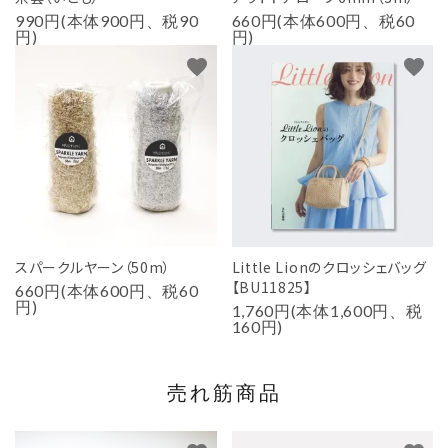
990円(本体900円、税90
660円(本体600円、税60
円)
円)
favorite
favorite
スパークルヤーン（50m）
Little Lionのクロッシェバッグ
【BU11825】
660円(本体600円、税60
円)
1,760円(本体1,600円、税
160円)
売れ筋商品