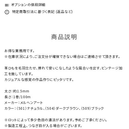
オプションの値段詳細
toc
特定商取引法に基づく表記 (返品など)
error_outline
商品説明
お得な業務用です。
※在庫状況により、ご注文分が確保できない場合はご連絡させて頂きます。
革ひもを毛羽立たせ、擦れて使いこなしたような風合いを出す、ビンテージ加
工を施しています。
カジュアルな感覚の作品作りにピッタリです。
太さ：約1.5mm
長さ：1巻/100m
メーカー：メルヘンアート
カラー：（501）ナチュラル、（504）ダークブラウン、（509）ブラック
※ロットによって多少色目の濃淡があります。予めご了承ください。
※製造工程上、つなぎ目が入る場合がございます。