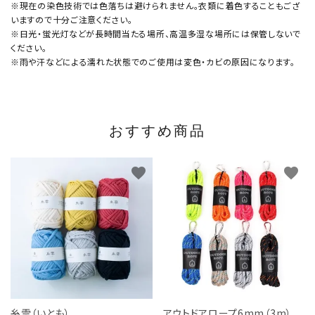
※現在の染色技術では色落ちは避けられません。衣類に着色することもござ
いますので十分ご注意ください。
※日光・蛍光灯などが長時間当たる場所、高温多湿な場所には保管しないで
ください。
※雨や汗などによる濡れた状態でのご使用は変色・カビの原因になります。
おすすめ商品
favorite
favorite
糸雲（いとも）
アウトドアロープ6mm（3m）