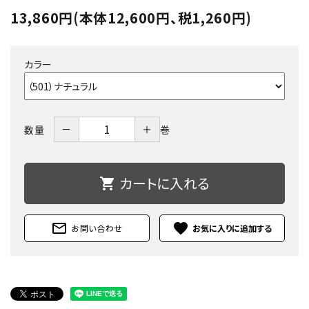
13,860円(本体12,600円、税1,260円)
カラー
－
＋
数量
巻
カートに入れる
shopping_cart
mail_outline
favorite
お問い合わせ