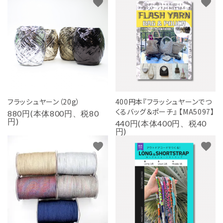
favorite
favorite
フラッシュヤーン（20g）
400円本『フラッシュヤーンでつ
くるバッグ＆ポーチ』 【MA5097】
880円(本体800円、税80
円)
440円(本体400円、税40
円)
favorite
favorite