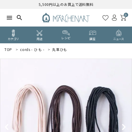
5,500円以上のお買上で送料無料
0
menu
search
レシピ
カテゴリ
用途
講座
ニュース
TOP
cords - ひ も -
丸革ひも
search
WELCOME
ようこそ ゲスト 様
ログイン
新規会員登録
CATEGORY
カテゴリーから探す
PURPOSE