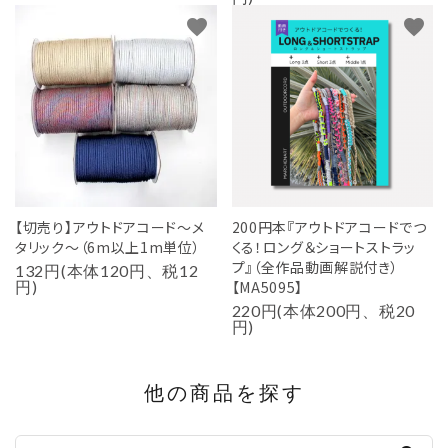
favorite
favorite
【切売り】アウトドアコード～メ
200円本『アウトドアコードでつ
タリック～（6m以上1m単位）
くる！ロング＆ショートストラッ
プ』（全作品動画解説付き）
132円(本体120円、税12
円)
【MA5095】
220円(本体200円、税20
円)
他の商品を探す