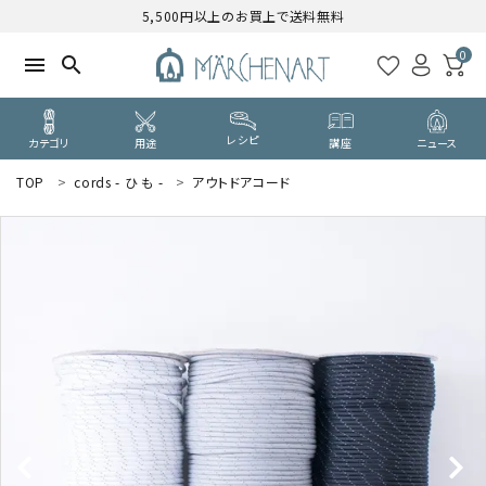
5,500円以上のお買上で送料無料
0
menu
search
レシピ
カテゴリ
用途
講座
ニュース
TOP
cords - ひ も -
アウトドアコード
search
WELCOME
ようこそ ゲスト 様
ログイン
新規会員登録
CATEGORY
カテゴリーから探す
PURPOSE