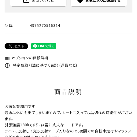
mail_outline
favorite
お問い合わせ
型番:
4975270516314
オプションの値段詳細
toc
特定商取引法に基づく表記 (返品など)
error_outline
商品説明
お得な業務用です。
通販以外にも出てしまいますので、カートに入っても品切れの可能性がござい
ます。
引張強度180kgあり、非常に丈夫なコードです。
ライトに反射して光る反射テープ入りなので、夜間での自転車走行やマラソン
などで身につけておくと安心です。