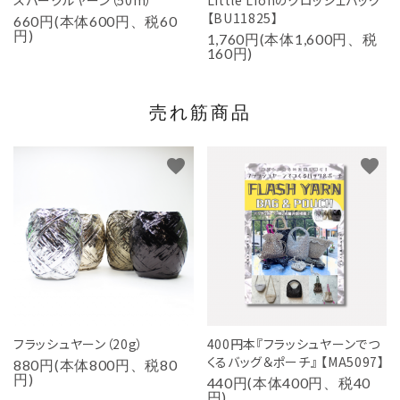
【BU11825】
660円(本体600円、税60
円)
1,760円(本体1,600円、税
160円)
売れ筋商品
favorite
favorite
フラッシュヤーン（20g）
400円本『フラッシュヤーンでつ
くるバッグ＆ポーチ』 【MA5097】
880円(本体800円、税80
円)
440円(本体400円、税40
円)