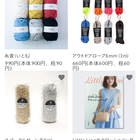
糸雲（いとも）
アウトドアロープ6mm（3m）
990円(本体900円、税90
660円(本体600円、税60
円)
円)
favorite
favorite
スパークルヤーン（50m）
Little Lionのクロッシェバッグ