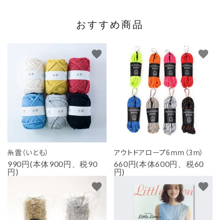
おすすめ商品
favorite
favorite
糸雲（いとも）
アウトドアロープ6mm（3m）
990円(本体900円、税90
660円(本体600円、税60
円)
円)
favorite
favorite