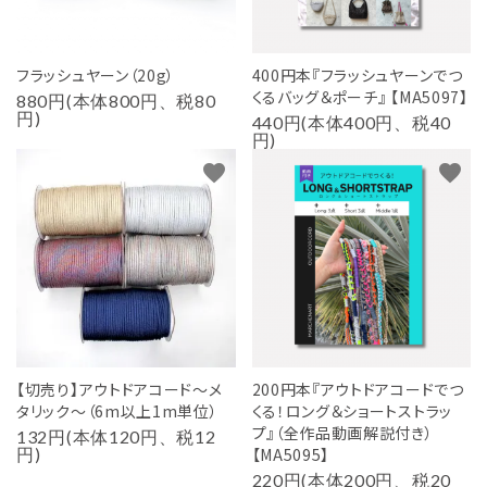
フラッシュヤーン（20g）
400円本『フラッシュヤーンでつ
くるバッグ＆ポーチ』 【MA5097】
880円(本体800円、税80
円)
440円(本体400円、税40
円)
favorite
favorite
【切売り】アウトドアコード～メ
200円本『アウトドアコードでつ
タリック～（6m以上1m単位）
くる！ロング＆ショートストラッ
プ』（全作品動画解説付き）
132円(本体120円、税12
円)
【MA5095】
220円(本体200円、税20