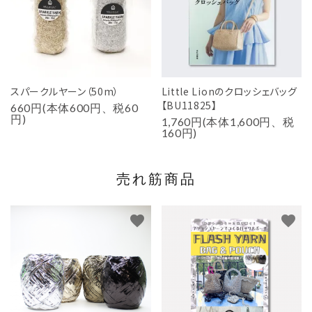
スパークルヤーン（50m）
Little Lionのクロッシェバッグ
【BU11825】
660円(本体600円、税60
円)
1,760円(本体1,600円、税
160円)
売れ筋商品
favorite
favorite