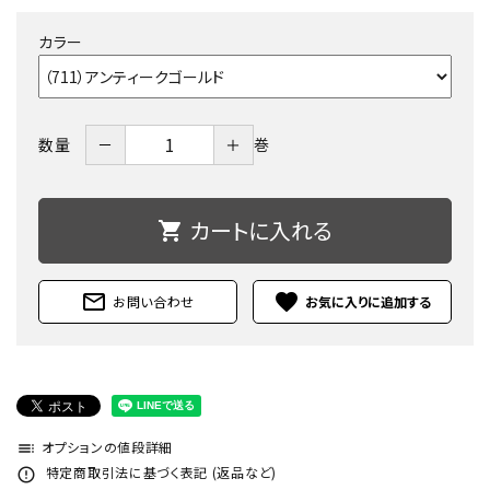
カラー
－
＋
数量
巻
カートに入れる
shopping_cart
mail_outline
favorite
お問い合わせ
オプションの値段詳細
toc
特定商取引法に基づく表記 (返品など)
error_outline