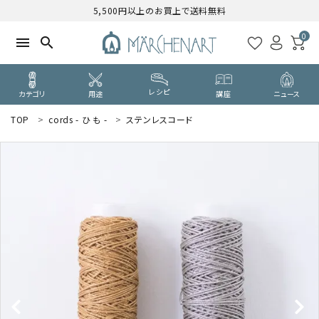
5,500円以上のお買上で送料無料
0
menu
search
レシピ
カテゴリ
用途
講座
ニュース
TOP
cords - ひ も -
ステンレスコード
search
WELCOME
ようこそ ゲスト 様
ログイン
新規会員登録
CATEGORY
カテゴリーから探す
PURPOSE