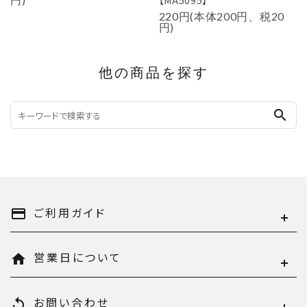
220円(本体200円、税20
円)
他の商品を探す
search
ご利用ガイド
payment
営業日について
home
お問い合わせ
replay