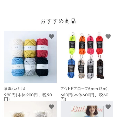
おすすめ商品
favorite
favorite
糸雲（いとも）
アウトドアロープ6mm（3m）
990円(本体900円、税90
660円(本体600円、税60
円)
円)
favorite
favorite