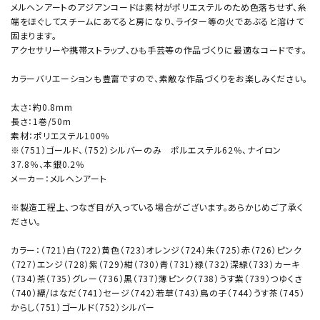
メルヘンアートのアジアンコードは素材がポリエステルのため色落ちせず、糸
端をほぐしてスチームにあてると房になり、ライター等の火であぶると溶けて
固まります。
アクセサリーや携帯ストラップ、ひも手芸等の作品づくりに最適なコードです。
カラーバリエーションも豊富ですので、素敵な作品づくりをお楽しみください。
太さ：約0.8mm
長さ：1巻/50m
素材：ポリエステル100％
※（751）ゴールド、（752）シルバーのみ ポルエステル62％、ナイロン
37.8％、本銀0.2％
メーカー：メルヘンアート
※製造工程上、つなぎ目が入っている場合がございます。あらかじめご了承く
ださい。
カラー：（721）白（722）黄色（723）オレンジ（724）朱（725）赤（726）ピンク
（727）エンジ（728）紫（729）紺（730）青（731）緑（732）深緑（733）カーキ
（734）茶（735）グレー（736）黒（737）薄ピンク（738）うす紫（739）つゆくさ
（740）縹/はなだ（741）セージ（742）若草（743）鳥の子（744）うす茶（745）
からし（751）ゴールド（752）シルバー