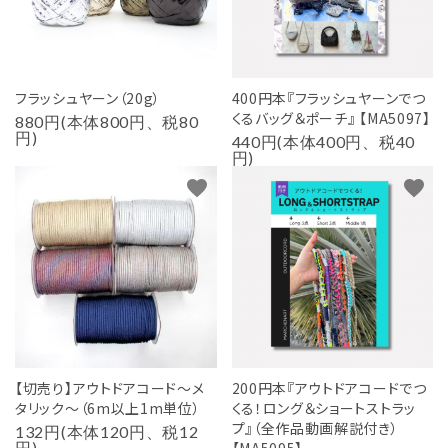
フラッシュヤーン（20g）
400円本『フラッシュヤーンでつ
くるバッグ＆ポーチ』 【MA5097】
880円(本体800円、税80
円)
440円(本体400円、税40
円)
favorite
favorite
【切売り】アウトドアコード～メ
200円本『アウトドアコードでつ
タリック～（6m以上1m単位）
くる！ロング＆ショートストラッ
プ』（全作品動画解説付き）
132円(本体120円、税12
円)
【MA5095】