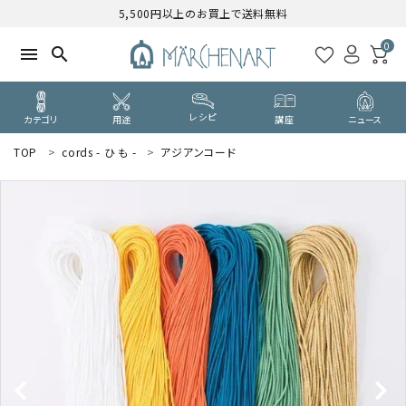
5,500円以上のお買上で送料無料
0
menu
search
レシピ
カテゴリ
用途
講座
ニュース
TOP
cords - ひ も -
アジアンコード
search
WELCOME
ようこそ ゲスト 様
ログイン
新規会員登録
CATEGORY
カテゴリーから探す
PURPOSE