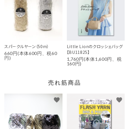
スパークルヤーン（50m）
Little Lionのクロッシェバッグ
【BU11825】
660円(本体600円、税60
円)
1,760円(本体1,600円、税
160円)
売れ筋商品
favorite
favorite