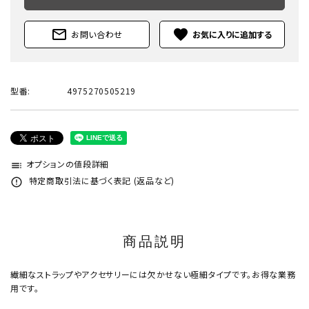
mail_outline
favorite
お問い合わせ
型番:
4975270505219
オプションの値段詳細
toc
特定商取引法に基づく表記 (返品など)
error_outline
商品説明
繊細なストラップやアクセサリーには欠かせない極細タイプです。お得な業務
用です。