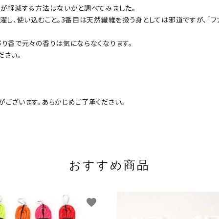
りが軽減する方法はないかと調べてみました。
し、使い込むこと。3番目は天然繊維を扱う身としては邪道ですが、「ファ
移り香で元々の香りは気にならなくなります。
ださい。
がございます。あらかじめご了承ください。
おすすめ商品
favorite