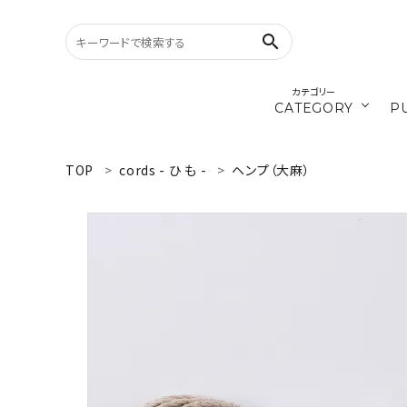
search
カテゴリー
CATEGORY
P
／ひ
cords
TOP
cords - ひ も -
ヘンプ（大麻）
search
materials
WELCOME
／ダ
recipe
ようこそ ゲスト 様
ログイン
新規会員登録
CATEGORY
カテゴリーから探す