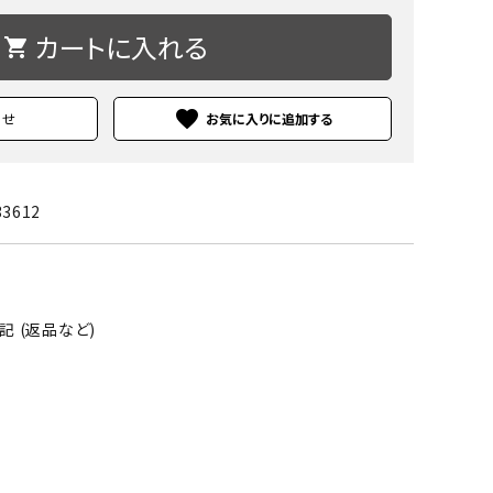
カートに入れる
shopping_cart
favorite
わせ
33612
 (返品など)