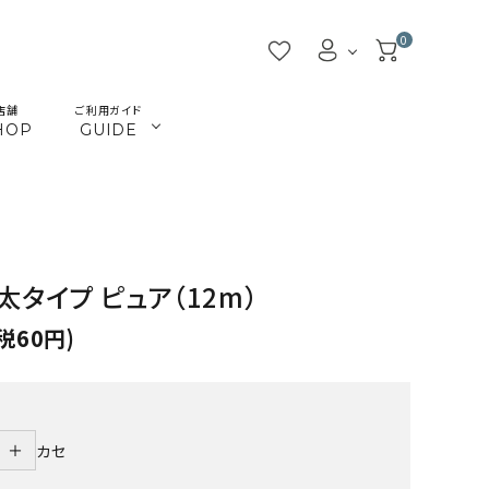
0
店舗
ご利用ガイド
HOP
GUIDE
／ビーズ
／ツール
マクラメインテリア
マクラメアクセサリー
beads
tools
／本
／陶土
きらきらテープバッグ
革ひも
books
clay
太タイプ ピュア（12m）
JMA講座関連
首輪とリード
Timb.認定講座関連
ねこ関連
税60円)
カギ
メタル・ピューター
ガラス
ジョイント（ナス・鉄砲カン
＋
カセ
アウトレット
割引除外品