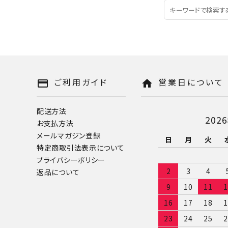
ご利用ガイド
営業日について
payment
home
配送方法
202
お支払方法
メールマガジン登録
日
月
火
特定商取引法表示について
プライバシーポリシー
2
3
4
返品について
9
10
11
1
16
17
18
1
23
24
25
2