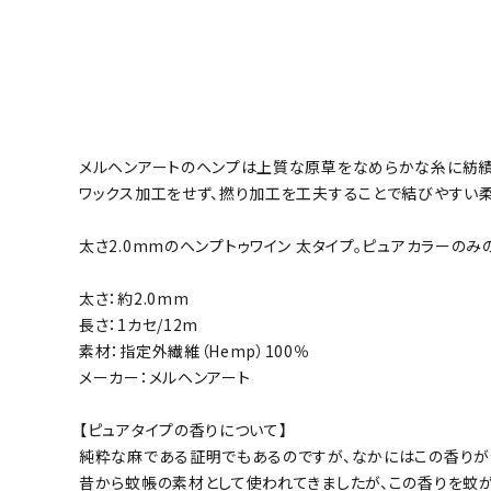
メルヘンアートのヘンプは上質な原草をなめらかな糸に紡績
ワックス加工をせず、撚り加工を工夫することで結びやすい柔
太さ2.0mmのヘンプトゥワイン 太タイプ。ピュアカラーのみ
太さ：約2.0mm
長さ：1カセ/12m
素材：指定外繊維（Hemp）100％
メーカー：メルヘンアート
【ピュアタイプの香りについて】
純粋な麻である証明でもあるのですが、なかにはこの香りが
昔から蚊帳の素材として使われてきましたが、この香りを蚊が