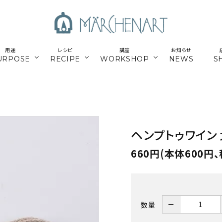
用途
レシピ
講座
お知らせ
URPOSE
RECIPE
WORKSHOP
NEWS
S
も
／パーツ
新商品
マクラメはじめてさん
parts
／副資材
／キット
編み糸
かご編みTimb.テープ
kit
ヘンプトゥワイン 
／
online course
ウンロードレシピ
アウトドア
スマホショルダー関連
オンライン講座
660円(本体600円、
パワーストーン
シルバー
ナチュラル素材
ウッド
－
数量
留めパーツ
お得な業務用