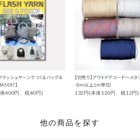
『フラッシュヤーンでつくるバッグ＆
【切売り】アウトドアコード～メタ
A5097】
（6m以上1m単位）
本体400円、税40円)
132円(本体120円、税12円)
他の商品を探す