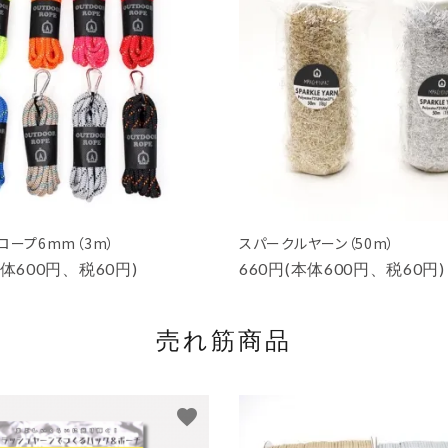
ロープ6mm（3m）
スパークルヤーン（50m）
本体600円、税60円)
660円(本体600円、税60円)
売れ筋商品
favorite