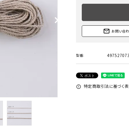
mail_outline
お問い合
49752707
型番:
特定商取引法に基づく表記
error_outline