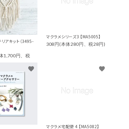
マクラメシリーズ3 【MA5005】
リアキット（3495-
308円(本体280円、税28円)
）
本体1,700円、税
favorite
favorite
マクラメ宅配便 4 【MA5082】