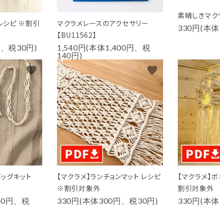
素晴しきマクラ
レシピ ※割引
マクラメレースのアクセサリー
330円(本体
【BU11562】
円、税30円)
1,540円(本体1,400円、税
140円)
favorite
favorite
ッグキット
【マクラメ】ランチョンマット レシピ
【マクラメ】ボ
※割引対象外
割引対象外
800円、税
330円(本体300円、税30円)
330円(本体