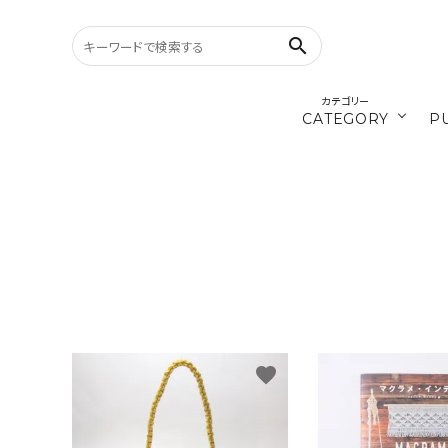
search
カテゴリー
CATEGORY
P
／ひ
cords
search
materials
WELCOME
／ダ
recipe
ようこそ ゲスト 様
ログイン
新規会員登録
favorite
CATEGORY
カテゴリーから探す