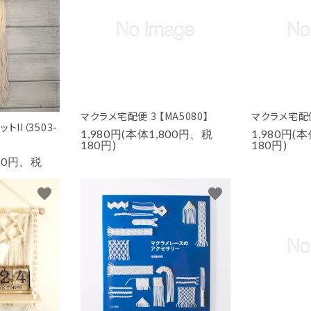
マクラメ宅配便 3 【MA5080】
マクラメ宅配便 
II（3503-
1,980円(本体1,800円、税
1,980円(
180円)
180円)
000円、税
favorite
favorite