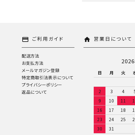
キーワード
ご利用ガイド
営業日について
payment
home
配送方法
202
お支払方法
カテゴリー
メールマガジン登録
日
月
火
特定商取引法表示について
プライバシーポリシー
2
3
4
返品について
9
10
11
1
検索する
16
17
18
1
23
24
25
2
30
31