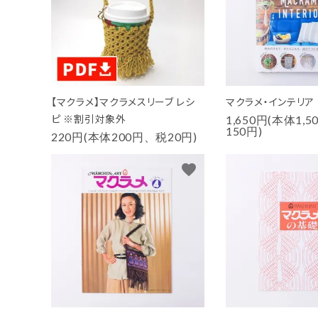
PURPOSE
用途から探す
WORKSHOP
講座
【マクラメ】マクラメスリーブ レシ
マクラメ・インテリア 【
NEWS
お知らせ
ピ ※割引対象外
1,650円(本体1,
150円)
220円(本体200円、税20円)
SHOP
店舗
favorite
CONTACT
お問い合わせ