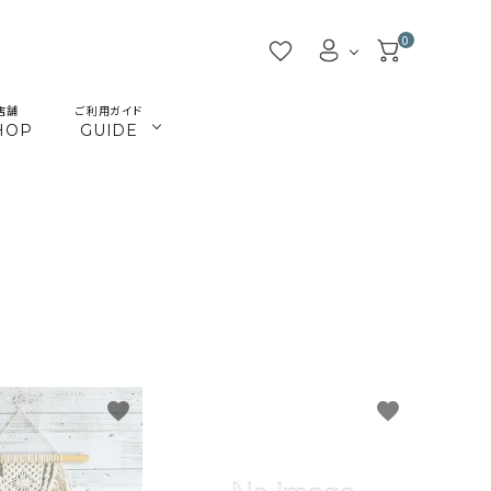
0
店舗
ご利用ガイド
HOP
GUIDE
／ビーズ
／ツール
マクラメインテリア
マクラメアクセサリー
beads
tools
／本
／陶土
きらきらテープバッグ
革ひも
books
clay
JMA講座関連
首輪とリード
Timb.認定講座関連
ねこ関連
カギ
メタル・ピューター
favorite
favorite
ガラス
ジョイント（ナス・鉄砲カン
アウトレット
割引除外品