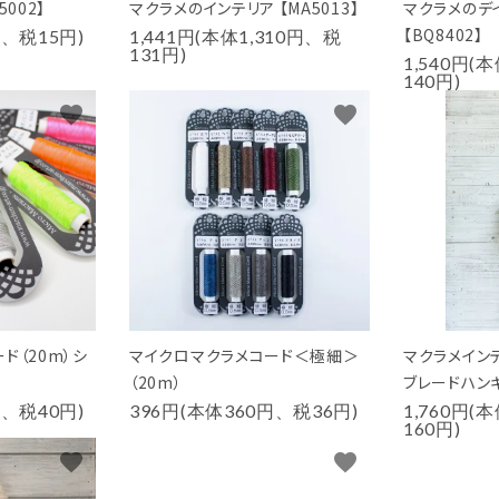
002】
マクラメのインテリア 【MA5013】
マクラメのデ
【BQ8402】
円、税15円)
1,441円(本体1,310円、税
131円)
1,540円(
140円)
favorite
favorite
ド（20m）シ
マイクロマクラメコード＜極細＞
マクラメインテ
（20m）
ブレードハン
円、税40円)
396円(本体360円、税36円)
1,760円(
160円)
favorite
favorite