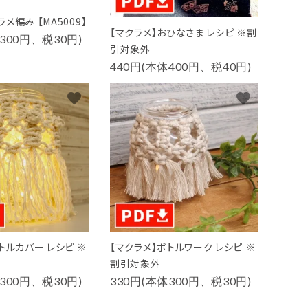
メ編み 【MA5009】
【マクラメ】おひなさま レシピ ※割
300円、税30円)
引対象外
440円(本体400円、税40円)
favorite
favorite
トルカバー レシピ ※
【マクラメ】ボトルワーク レシピ ※
割引対象外
300円、税30円)
330円(本体300円、税30円)