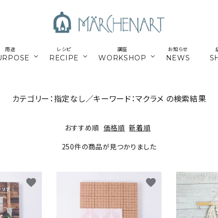
用途
レシピ
講座
お知らせ
URPOSE
RECIPE
WORKSHOP
NEWS
S
も
／パーツ
新商品
マクラメはじめてさん
parts
カテゴリー：指定なし／キーワード：マクラメ の検索結果
／副資材
／キット
編み糸
かご編みTimb.テープ
kit
おすすめ順
価格順
新着順
／
online course
ウンロードレシピ
アウトドア
スマホショルダー関連
250件の商品が見つかりました
オンライン講座
パワーストーン
シルバー
favorite
favorite
ナチュラル素材
ウッド
留めパーツ
お得な業務用