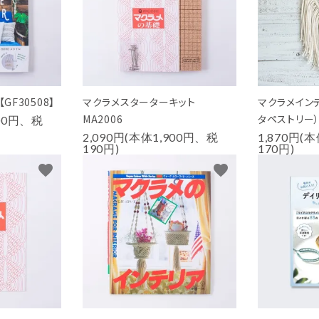
GF30508】
マクラメスターターキット
マクラメインテ
MA2006
タペストリー
500円、税
2,090円(本体1,900円、税
1,870円(
190円)
170円)
favorite
favorite