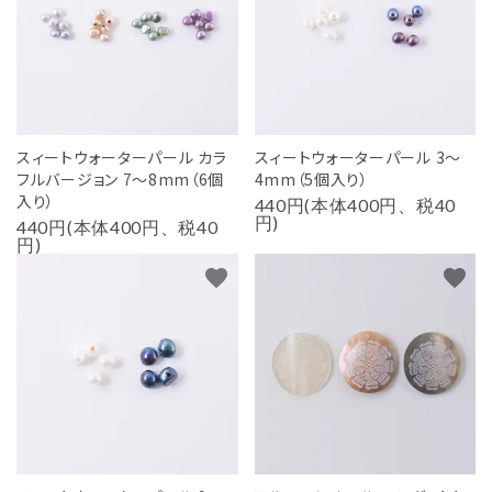
用途から探す
WORKSHOP
講座
NEWS
スィートウォーターパール カラ
スィートウォーターパール 3～
お知らせ
フルバージョン 7～8mm（6個
4mm（5個入り）
入り）
440円(本体400円、税40
SHOP
円)
440円(本体400円、税40
店舗
円)
favorite
favorite
CONTACT
お問い合わせ