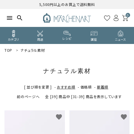
5,500円以上のお買上で送料無料
0
menu
search
レシピ
カテゴリ
用途
講座
ニュース
TOP
ナチュラル素材
search
ナチュラル素材
WELCOME
ようこそ ゲスト 様
[ 並び順を変更 ]
-
おすすめ順
-
価格順
-
新着順
前のページへ
全 [39] 商品中 [31-39] 商品を表示しています
ログイン
新規会員登録
CATEGORY
favorite
favorite
カテゴリーから探す
PURPOSE