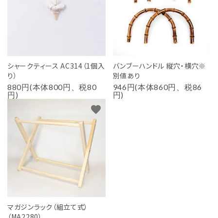
シャークティース AC314（1個入
バンブーハンドル 縦穴・横穴※
り）
別値あり
880円(本体800円、税80
946円(本体860円、税86
円)
円)
favorite
マガジンラック（組立て式）
（MA2280）