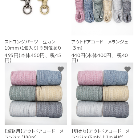
ストロングパーツ 豆カン
アウトドアコード メランジェ
10mm（1個入り）※別値あり
（5m）
495円(本体450円、税45
440円(本体400円、税40
円)
円)
favorite
favorite
【業務用】アウトドアコード メ
【切売り】アウトドアコード メ
ランジェ（100m）
ランジェ（6m以上1m単位）