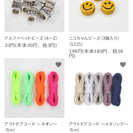
アルファベットビーズ（A～Z）
ニコちゃんビーズ（3個入り）
（1225）
33円(本体30円、税3円)
198円(本体180円、税18
円)
favorite
favorite
アウトドアコード ～ネオン～
アウトドアコード ～メタリック～
（5m）
（5m）