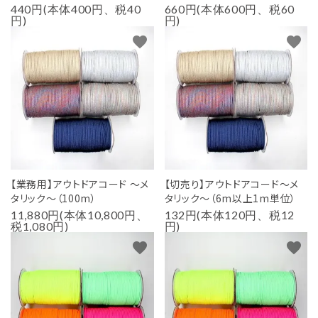
440円(本体400円、税40
660円(本体600円、税60
円)
円)
favorite
favorite
【業務用】アウトドアコード ～メ
【切売り】アウトドアコード～メ
タリック～（100m）
タリック～（6m以上1m単位）
11,880円(本体10,800円、
132円(本体120円、税12
税1,080円)
円)
favorite
favorite