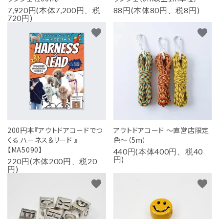
7,920円(本体7,200円、税
88円(本体80円、税8円)
720円)
favorite
favorite
200円本『アウトドアコードでつ
アウトドアコード ～直営店限定
くる ハーネス＆リード 』
色～（5m）
【MA5090】
440円(本体400円、税40
円)
220円(本体200円、税20
円)
favorite
favorite