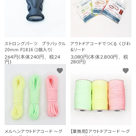
用途から探す
WORKSHOP
講座
NEWS
ストロングパーツ プラバックル
アウトドアコードでつくる くびわ
お知らせ
20mm P1816（1個入り）
&リード
264円(本体240円、税24
3,080円(本体2,800円、税
SHOP
円)
280円)
店舗
favorite
favorite
CONTACT
お問い合わせ
メルヘンアウトドアコード ～グ
【業務用】アウトドアコード ～グ