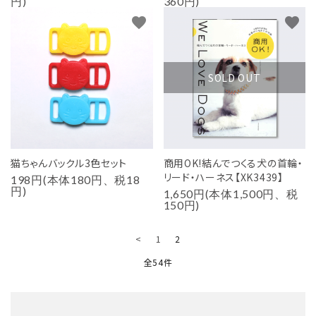
円)
360円)
favorite
favorite
SOLD OUT
猫ちゃんバックル3色セット
商用OK!結んでつくる犬の首輪・
リード・ハーネス【XK3439】
198円(本体180円、税18
円)
1,650円(本体1,500円、税
150円)
<
1
2
全54件