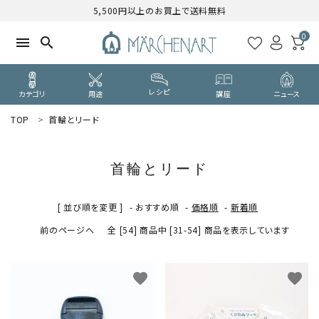
5,500円以上のお買上で送料無料
0
menu
search
レシピ
カテゴリ
用途
講座
ニュース
TOP
首輪とリード
search
首輪とリード
WELCOME
ようこそ ゲスト 様
[ 並び順を変更 ]
-
おすすめ順
-
価格順
-
新着順
前のページへ
全 [54] 商品中 [31-54] 商品を表示しています
ログイン
新規会員登録
CATEGORY
favorite
favorite
カテゴリーから探す
PURPOSE