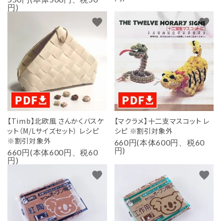
円)
favorite
favorite
【Timb】北欧風 さんかくバスケ
【マクラメ】十二支マスコット レ
ット（M/Lサイズセット） レシピ
シピ ※割引対象外
※割引対象外
660円(本体600円、税60
円)
660円(本体600円、税60
円)
favorite
favorite