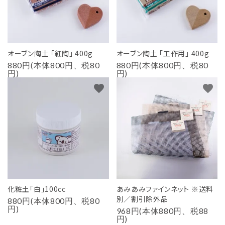
オーブン陶土 「紅陶」 400g
オーブン陶土 「工作用」 400g
880円(本体800円、税80
880円(本体800円、税80
円)
円)
favorite
favorite
化粧土「白」100cc
あみあみファインネット ※送料
別／割引除外品
880円(本体800円、税80
円)
968円(本体880円、税88
円)