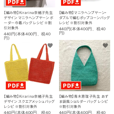
【編み物】Kirarina奈緒子先生
【編み物】マニラヘンプヤーン・
デザイン マニラヘンプヤーン ボ
ダブルで編むポップコーンバッグ
ーダー巾着バッグ レシピ ※割
レシピ ※割引対象外
引対象外
440円(本体400円、税40
円)
440円(本体400円、税40
円)
favorite
favorite
【編み物】Kirarina奈緒子先生
【編み物】青木恵理子先生 あず
デザイン スクエアメッシュバッグ
ま袋風ショルダーバッグ レシピ
レシピ ※割引対象外
※割引対象外
440円(本体400円、税40
440円(本体400円、税40