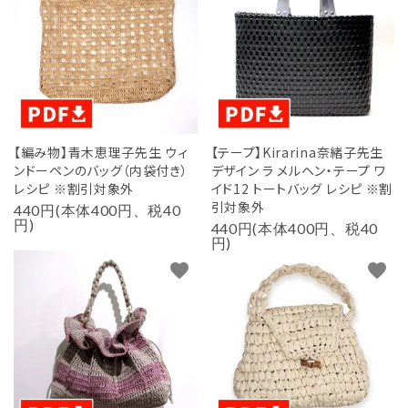
【編み物】青木恵理子先生 ウィ
【テープ】Kirarina奈緒子先生
ンドーペンのバッグ（内袋付き）
デザイン ラ メルヘン・テープ ワ
レシピ ※割引対象外
イド12 トートバッグ レシピ ※割
引対象外
440円(本体400円、税40
円)
440円(本体400円、税40
円)
favorite
favorite