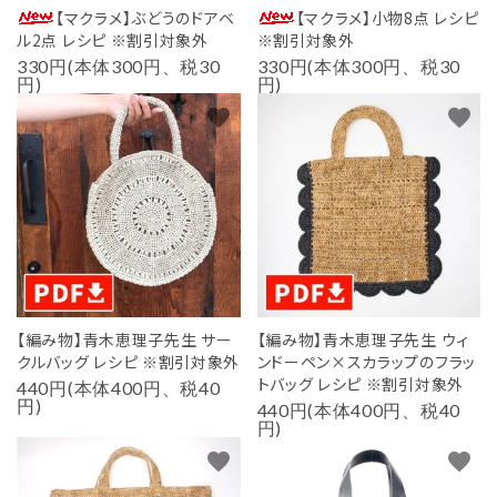
【マクラメ】ぶどうのドアベ
【マクラメ】小物8点 レシピ
ル2点 レシピ ※割引対象外
※割引対象外
330円(本体300円、税30
330円(本体300円、税30
円)
円)
favorite
favorite
【編み物】青木恵理子先生 サー
【編み物】青木恵理子先生 ウィ
クルバッグ レシピ ※割引対象外
ンドーペン×スカラップのフラッ
トバッグ レシピ ※割引対象外
440円(本体400円、税40
円)
440円(本体400円、税40
円)
favorite
favorite