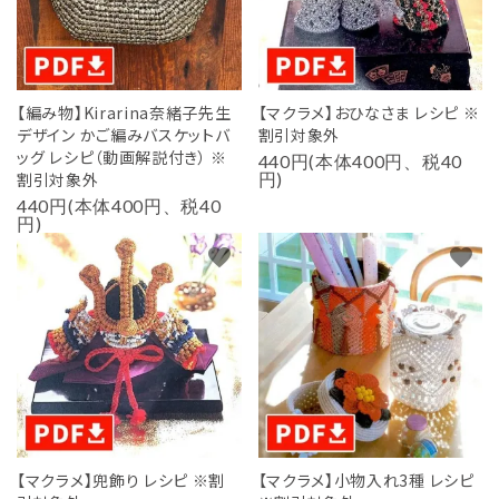
【編み物】Kirarina奈緒子先生
【マクラメ】おひなさま レシピ ※
デザイン かご編みバスケットバ
割引対象外
ッグ レシピ（動画解説付き） ※
440円(本体400円、税40
割引対象外
円)
440円(本体400円、税40
円)
favorite
favorite
【マクラメ】兜飾り レシピ ※割
【マクラメ】小物入れ3種 レシピ