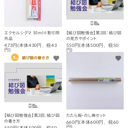
エクセルシグマ 30ml※割引除
【結び図勉強会】第1回：結び図
外品
の見方やポイント
473円(本体430円、税43
550円(本体500円、税50
円)
円)
favorite
favorite
【結び図勉強会】第2回：結び図
たたら板・のし棒セット
の書き方
660円(本体600円、税60
円)
550円(本体500円、税50