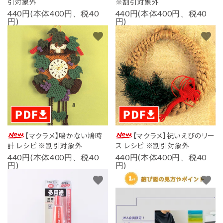
引対象外
※割引対象外
440円(本体400円、税40
440円(本体400円、税40
円)
円)
favorite
favorite
【マクラメ】鳴かない鳩時
【マクラメ】祝いえびのリー
計 レシピ ※割引対象外
ス レシピ ※割引対象外
440円(本体400円、税40
440円(本体400円、税40
円)
円)
favorite
favorite