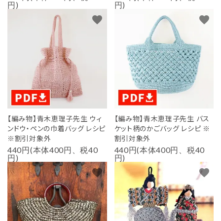
円)
円)
favorite
favorite
【編み物】青木恵理子先生 ウィ
【編み物】青木恵理子先生 バス
ンドウ・ペンの巾着バッグ レシピ
ケット柄のかごバッグ レシピ ※
※割引対象外
割引対象外
440円(本体400円、税40
440円(本体400円、税40
円)
円)
favorite
favorite