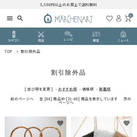
5,500円以上のお買上で送料無料
0
menu
search
レシピ
カテゴリ
用途
講座
ニュース
TOP
割引除外品
search
割引除外品
WELCOME
ようこそ ゲスト 様
[ 並び順を変更 ]
-
おすすめ順
-
価格順
-
新着順
前のページへ
全 [86] 商品中 [31-60] 商品を表示しています
次の
ログイン
新規会員登録
ページへ
CATEGORY
カテゴリーから探す
favorite
favorite
PURPOSE