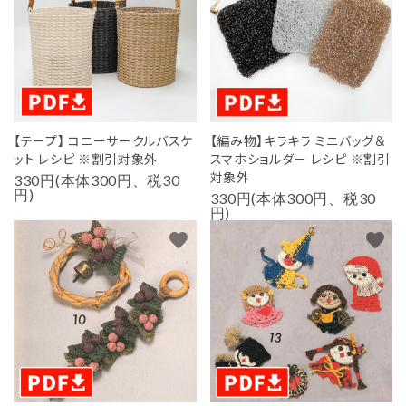
用途から探す
WORKSHOP
講座
NEWS
お知らせ
【テープ】 コニーサークルバスケ
【編み物】キラキラ ミニバッグ＆
ット レシピ ※割引対象外
スマホショルダー レシピ ※割引
対象外
330円(本体300円、税30
SHOP
円)
330円(本体300円、税30
店舗
円)
favorite
favorite
CONTACT
お問い合わせ