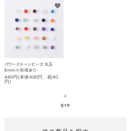
favorite
パワーストーンビーズ 丸玉
8mm※別値あり
440円(本体400円、税40
円)
1
全9件