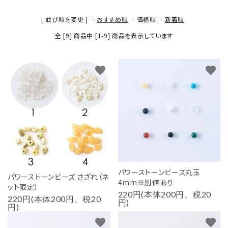
用途から探す
[ 並び順を変更 ]
-
おすすめ順
-
価格順
-
新着順
WORKSHOP
全 [9] 商品中 [1-9] 商品を表示しています
講座
NEWS
favorite
favorite
お知らせ
SHOP
店舗
CONTACT
お問い合わせ
パワーストーンビーズ丸玉
パワーストーンビーズ さざれ（ネ
4mm※別値あり
ット限定）
220円(本体200円、税20
220円(本体200円、税20
円)
円)
favorite
favorite