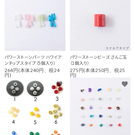
パワーストーンパーツ ハワイア
パワーストーンビーズ さんご玉
ンチップスタイプ（5個入り）
（1個入り）
264円(本体240円、税24
275円(本体250円、税25
円)
円)
favorite
favorite