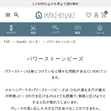
5,500円以上のお買上で送料無料
0
menu
search
レシピ
カテゴリ
用途
講座
ニュース
TOP
beads - ビーズ -
パワーストーンビーズ
search
パワーストーンビーズ
WELCOME
ようこそ ゲスト 様
パワーストーンは身につけていると様々な効能があるといわれてい
ます。
ログイン
新規会員登録
メルヘンアートのパワーストーンビーズは、ひもが通る太穴が最大
CATEGORY
の特徴。ビーズの穴を広げるのはとても困難で、無理に広げようと
カテゴリーから探す
すると石が割れてしまいます。
グレードの高い石しか大きな穴をあけることができません。
PURPOSE