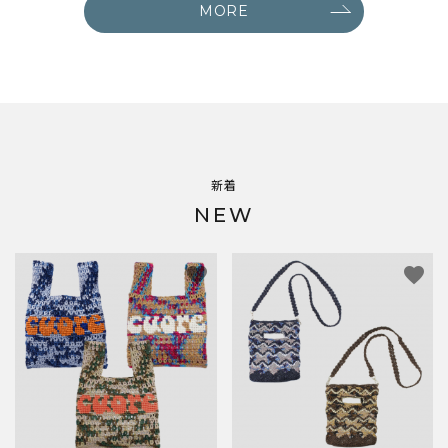
MORE
新着
NEW
favorite
favorite