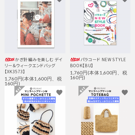
かぎ針編みを楽しむ デイ
パラコード NEW STYLE
リー＆ウィークエンドバッグ
BOOK【BU】
【XK3573】
1,760円(本体1,600円、税
160円)
1,760円(本体1,600円、税
160円)
favorite
favorite