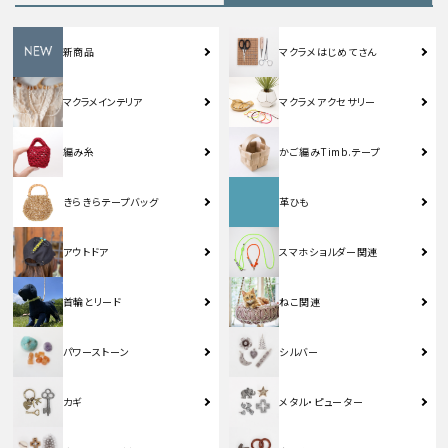
新商品
マクラメはじめてさん
マクラメインテリア
マクラメアクセサリー
編み糸
かご編みTimb.テープ
きらきらテープバッグ
革ひも
アウトドア
スマホショルダー関連
首輪とリード
ねこ関連
パワーストーン
シルバー
カギ
メタル・ピューター