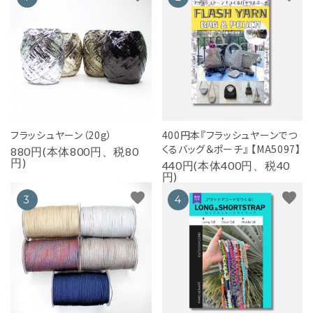
フラッシュヤーン（20g）
400円本『フラッシュヤーンでつ
くるバッグ＆ポーチ』 【MA5097】
880円(本体800円、税80
円)
440円(本体400円、税40
円)
favorite
favorite