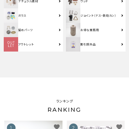
ナチュラル素材
ウッド
ガラス
ジョイント（ナス・鉄砲カン）
留めパーツ
お得な業務用
アウトレット
割引除外品
ランキング
RANKING
favorite
favorite