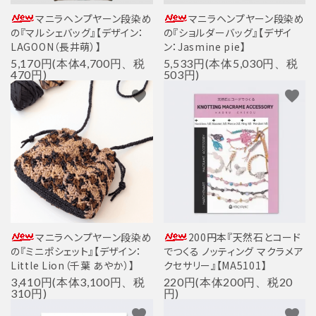
マニラヘンプヤーン段染め
マニラヘンプヤーン段染め
の『マルシェバッグ』【デザイン：
の『ショルダーバッグ』【デザイ
LAGOON（長井萌）】
ン：Jasmine pie】
5,170円(本体4,700円、税
5,533円(本体5,030円、税
470円)
503円)
favorite
favorite
マニラヘンプヤーン段染め
200円本『天然石とコード
の『ミニポシェット』【デザイン：
でつくる ノッティング マクラメア
Little Lion（千葉 あやか）】
クセサリー』【MA5101】
3,410円(本体3,100円、税
220円(本体200円、税20
310円)
円)
favorite
favorite