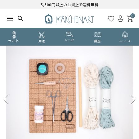
5,500円以上のお買上で送料無料
0
menu
search
レシピ
カテゴリ
用途
講座
ニュース
search
WELCOME
ようこそ ゲスト 様
ログイン
新規会員登録
CATEGORY
カテゴリーから探す
PURPOSE