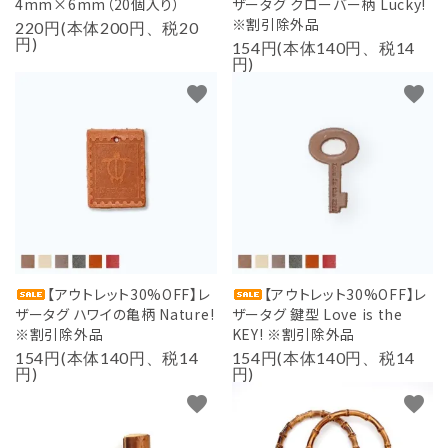
4mm×6mm（20個入り）
ザータグ クローバー柄 Lucky!
※割引除外品
220円(本体200円、税20
円)
154円(本体140円、税14
円)
favorite
favorite
【アウトレット30%OFF】レ
【アウトレット30%OFF】レ
ザータグ ハワイの亀柄 Nature!
ザータグ 鍵型 Love is the
※割引除外品
KEY! ※割引除外品
154円(本体140円、税14
154円(本体140円、税14
円)
円)
favorite
favorite