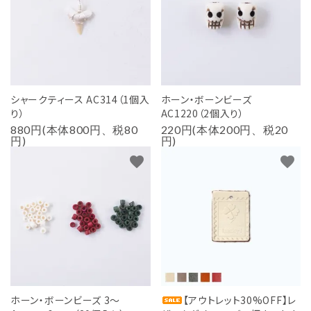
用途から探す
WORKSHOP
講座
NEWS
シャークティース AC314（1個入
ホーン・ボーンビーズ
お知らせ
り）
AC1220（2個入り）
880円(本体800円、税80
220円(本体200円、税20
SHOP
円)
円)
店舗
favorite
favorite
CONTACT
お問い合わせ
ホーン・ボーンビーズ 3～
【アウトレット30%OFF】レ