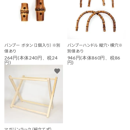
バンブー ボタン（1個入り）※別
バンブーハンドル 縦穴・横穴※
値あり
別値あり
264円(本体240円、税24
946円(本体860円、税86
円)
円)
favorite
マガジンラック（組立て式）