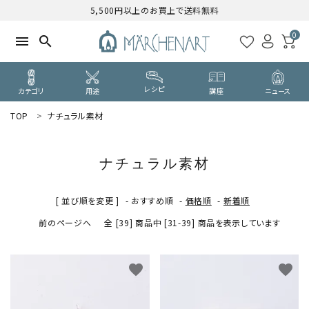
5,500円以上のお買上で送料無料
0
menu
search
レシピ
カテゴリ
用途
講座
ニュース
TOP
ナチュラル素材
search
ナチュラル素材
WELCOME
ようこそ ゲスト 様
[ 並び順を変更 ]
-
おすすめ順
-
価格順
-
新着順
前のページへ
全 [39] 商品中 [31-39] 商品を表示しています
ログイン
新規会員登録
CATEGORY
favorite
favorite
カテゴリーから探す
PURPOSE