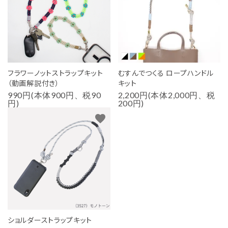
用途から探す
WORKSHOP
講座
NEWS
フラワーノットストラップキット
むすんでつくる ロープハンドル
お知らせ
（動画解説付き）
キット
990円(本体900円、税90
2,200円(本体2,000円、税
SHOP
円)
200円)
店舗
favorite
CONTACT
お問い合わせ
ショルダーストラップキット