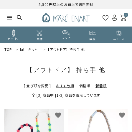
5,500円以上のお買上で送料無料
0
menu
search
レシピ
カテゴリ
用途
講座
ニュース
TOP
kit - キット -
【アウトドア】 持ち手 他
search
【アウトドア】 持ち手 他
WELCOME
ようこそ ゲスト 様
[ 並び順を変更 ]
-
おすすめ順
-
価格順
-
新着順
全 [3] 商品中 [1-3] 商品を表示しています
ログイン
新規会員登録
CATEGORY
favorite
favorite
カテゴリーから探す
PURPOSE