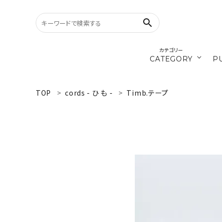
search
カテゴリー
CATEGORY
P
／ひ
cords
TOP
cords - ひ も -
Timb.テープ
search
materials
WELCOME
／ダ
recipe
ようこそ ゲスト 様
ログイン
新規会員登録
CATEGORY
カテゴリーから探す