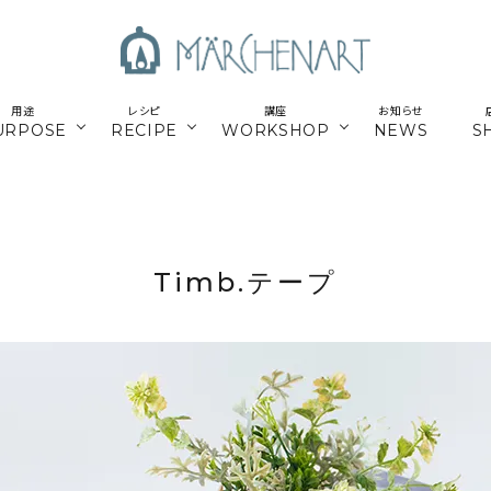
用途
レシピ
講座
お知らせ
URPOSE
RECIPE
WORKSHOP
NEWS
S
も
／パーツ
新商品
マクラメはじめてさん
parts
／副資材
／キット
編み糸
かご編みTimb.テープ
kit
Timb.テープ
／
online course
ウンロードレシピ
アウトドア
スマホショルダー関連
オンライン講座
パワーストーン
シルバー
ナチュラル素材
ウッド
留めパーツ
お得な業務用