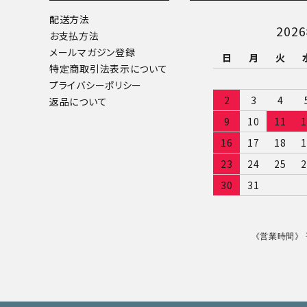
配送方法
202
お支払方法
カテゴリー
メールマガジン登録
日
月
火
特定商取引法表示について
プライバシーポリシー
2
3
4
返品について
9
10
11
1
検索する
16
17
18
1
23
24
25
2
30
31
《営業時間》 平