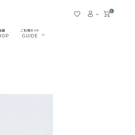
0
店舗
ご利用ガイド
HOP
GUIDE
／ビーズ
／ツール
マクラメインテリア
マクラメアクセサリー
beads
tools
／本
／陶土
きらきらテープバッグ
革ひも
books
clay
JMA講座関連
首輪とリード
Timb.認定講座関連
ねこ関連
カギ
メタル・ピューター
ガラス
ジョイント（ナス・鉄砲カン
アウトレット
割引除外品