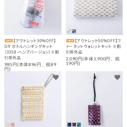
用途から探す
WORKSHOP
講座
NEWS
【アウトレット30%OFF】
【アウトレット50%OFF】フ
お知らせ
DIY ボトルハンギングキット
ァーネットウォレットキット ※割
（3358-ヘンプバージョン）※割
引除外品
SHOP
引除外品
2,090円(本体1,900円、税
店舗
190円)
985円(本体896円、税89
円)
CONTACT
favorite
favorite
お問い合わせ