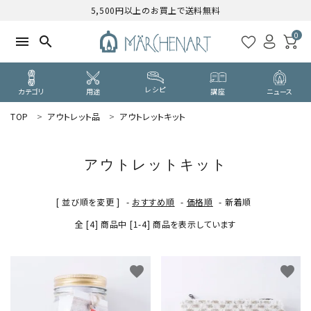
5,500円以上のお買上で送料無料
0
menu
search
レシピ
カテゴリ
用途
講座
ニュース
TOP
アウトレット品
アウトレットキット
search
アウトレットキット
WELCOME
ようこそ ゲスト 様
[ 並び順を変更 ]
-
おすすめ順
-
価格順
-
新着順
全 [4] 商品中 [1-4] 商品を表示しています
ログイン
新規会員登録
CATEGORY
favorite
favorite
カテゴリーから探す
PURPOSE