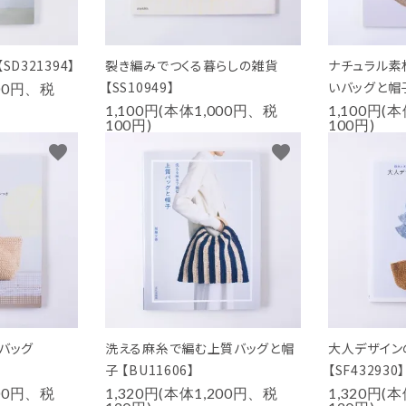
D321394】
裂き編みでつくる暮らしの雑貨
ナチュラル素
【SS10949】
いバッグと帽子 
000円、税
1,100円(本体1,000円、税
1,100円(
100円)
100円)
favorite
favorite
バッグ
洗える麻糸で編む上質バッグと帽
大人デザイン
子 【BU11606】
【SF432930】
200円、税
1,320円(本体1,200円、税
1,320円(