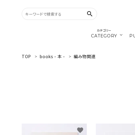
search
カテゴリー
CATEGORY
P
／ひ
cords
TOP
books - 本 -
編み物関連
search
materials
WELCOME
／ダ
recipe
ようこそ ゲスト 様
ログイン
新規会員登録
CATEGORY
カテゴリーから探す
favorite