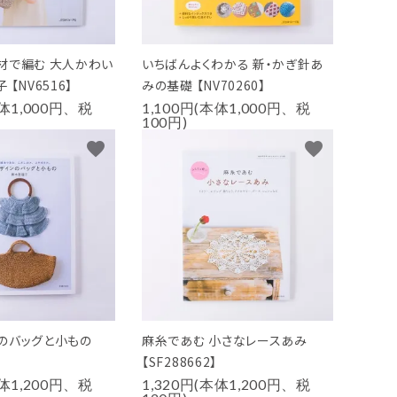
材で編む 大人かわい
いちばんよくわかる 新・かぎ針あ
【NV6516】
みの基礎 【NV70260】
本体1,000円、税
1,100円(本体1,000円、税
100円)
favorite
favorite
のバッグと小もの
麻糸であむ 小さなレースあみ
【SF288662】
本体1,200円、税
1,320円(本体1,200円、税