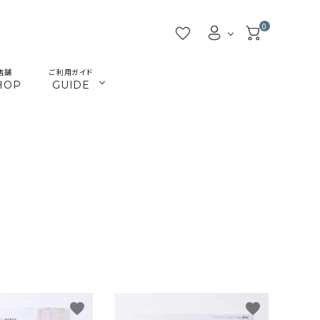
0
店舗
ご利用ガイド
HOP
GUIDE
／ビーズ
／ツール
マクラメインテリア
マクラメアクセサリー
beads
tools
／本
／陶土
きらきらテープバッグ
革ひも
books
clay
JMA講座関連
首輪とリード
Timb.認定講座関連
ねこ関連
カギ
メタル・ピューター
ガラス
ジョイント（ナス・鉄砲カン
favorite
favorite
アウトレット
割引除外品