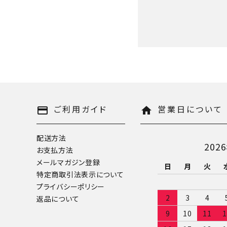
キーワード
ご利用ガイド
営業日について
payment
home
配送方法
202
お支払方法
カテゴリー
メールマガジン登録
日
月
火
特定商取引法表示について
プライバシーポリシー
2
3
4
返品について
9
10
11
1
検索する