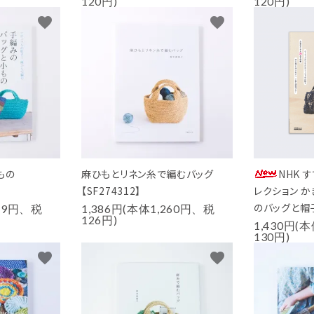
120円)
120円)
favorite
favorite
もの
麻ひもとリネン糸で編むバッグ
NHK 
【SF274312】
レクション 
のバッグと帽
259円、税
1,386円(本体1,260円、税
126円)
1,430円(
130円)
favorite
favorite