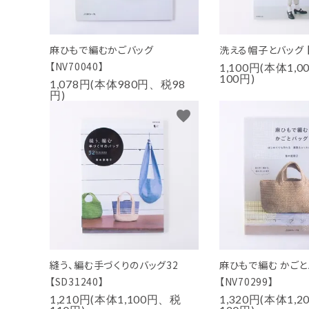
麻ひもで編むかごバッグ
洗える帽子とバッグ 【S
【NV70040】
1,100円(本体1,
100円)
1,078円(本体980円、税98
円)
favorite
縫う、編む手づくりのバッグ32
麻ひもで編む かごと
【SD31240】
【NV70299】
1,210円(本体1,100円、税
1,320円(本体1,