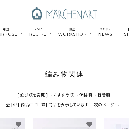
用途
レシピ
講座
お知らせ
URPOSE
RECIPE
WORKSHOP
NEWS
S
も
／パーツ
新商品
マクラメはじめてさん
parts
／副資材
／キット
編み糸
かご編みTimb.テープ
kit
編み物関連
／
online course
ウンロードレシピ
アウトドア
スマホショルダー関連
オンライン講座
[ 並び順を変更 ]
-
おすすめ順
-
価格順
-
新着順
パワーストーン
シルバー
全 [43] 商品中 [1-30] 商品を表示しています
次のページへ
ナチュラル素材
ウッド
favorite
favorite
留めパーツ
お得な業務用