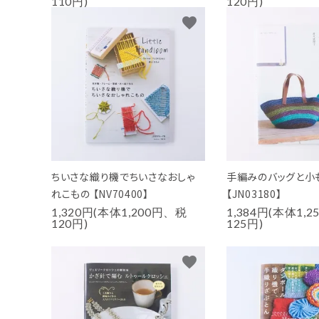
110円)
120円)
favorite
ちいさな織り機でちいさなおしゃ
手編みのバッグと小
れこもの 【NV70400】
【JN03180】
1,320円(本体1,200円、税
1,384円(本体1,
120円)
125円)
favorite