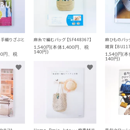
、手織りざぶと
麻糸で編むバッグ 【SF448367】
麻ひものバッ
雑貨 【BU117
1,540円(本体1,400円、税
140円)
300円、税
1,540円(
140円)
favorite
favorite