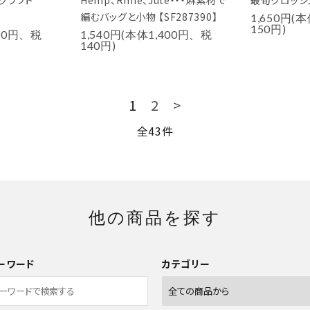
クラフト
Hemp、Rmie、Jute・・・麻素材で
最旬クロッシェ
編むバッグと小物 【SF287390】
1,650円(
150円)
400円、税
1,540円(本体1,400円、税
140円)
1
2
>
全43件
他の商品を探す
ーワード
カテゴリー