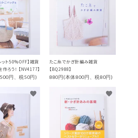
レット50%OFF】雑貨
たこ糸でかぎ針編み雑貨
作ろう！ 【NV4177】
【BQ2988】
500円、税50円)
880円(本体800円、税80円)
favorite
favorite