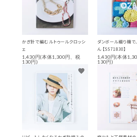
かぎ針で編む ルトゥールクロッシ
ダンボール織り機で
ェ
ん 【SS71830】
1,430円(本体1,300円、税
1,430円(本体1,
130円)
130円)
favorite