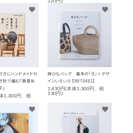
120円)
favorite
favorite
すてきにハンドメイドセ
麻ひもバッグ 基本の「き」＋デザ
かぎ針で編む『春夏糸
インいろいろ 【NV70481】
子』
1,430円(本体1,300円、税
130円)
本体1,300円、税
favorite
favorite