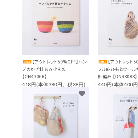
PURPOSE
用途から探す
WORKSHOP
講座
NEWS
お知らせ
【アウトレット50%OFF】ヘン
【アウトレット5
SHOP
プのかぎ針あみ小もの
フル麻ひもとウール
店舗
【ON43066】
針編み 【ON43088】
418円(本体380円、税38円)
440円(本体400
CONTACT
お問い合わせ
favorite