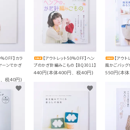
0%OFF】カラ
【アウトレット50%OFF】ヘン
【アウト
ヤーンでかぎ
プのかぎ針編みこもの 【BQ3011】
風かごバッグを
440円(本体400円、税40円)
550円(本体
円、税40円)
favorite
favorite