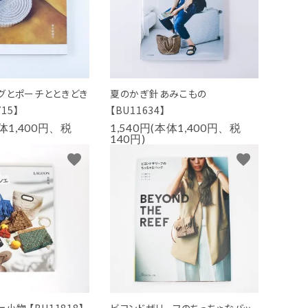
グとポーチとときどき
夏のかぎ針あみこもの
15】
【BU11634】
本体1,400円、税
1,540円(本体1,400円、税
140円)
favorite
favorite