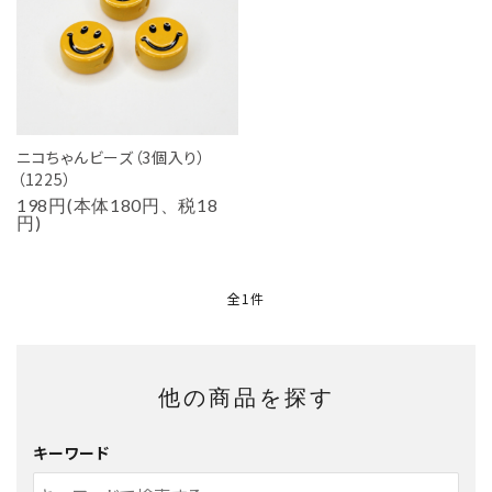
用途から探す
WORKSHOP
講座
NEWS
ニコちゃんビーズ（3個入り）
お知らせ
（1225）
198円(本体180円、税18
SHOP
円)
店舗
CONTACT
全1件
お問い合わせ
他の商品を探す
キーワード