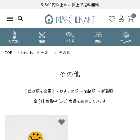
5,500円以上のお買上で送料無料
0
menu
search
レシピ
カテゴリ
用途
講座
ニュース
TOP
beads - ビーズ -
その他
search
その他
WELCOME
ようこそ ゲスト 様
[ 並び順を変更 ]
-
おすすめ順
-
価格順
-
新着順
全 [1] 商品中 [1-1] 商品を表示しています
ログイン
新規会員登録
CATEGORY
favorite
カテゴリーから探す
PURPOSE